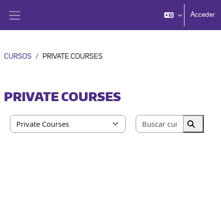
Salta al contenido principal
Acceder
Panel lateral
CURSOS
PRIVATE COURSES
PRIVATE COURSES
Buscar cur
Categorías
Buscar 